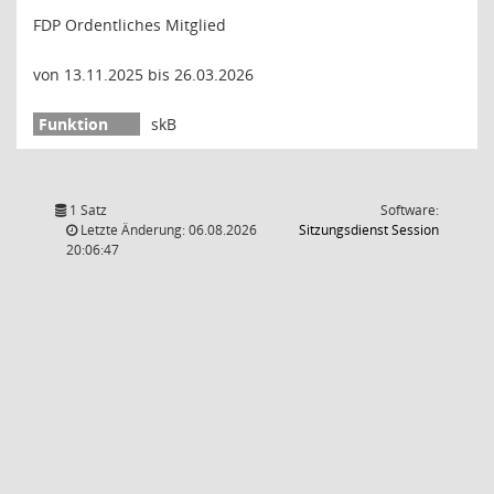
FDP Ordentliches Mitglied
von 13.11.2025 bis 26.03.2026
skB
1 Satz
Software:
(Wird in
Letzte Änderung: 06.08.2026
Sitzungsdienst
Session
20:06:47