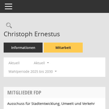
Toggle navigation
Rechercheauswahl
Christoph Ernestus
Informationen
Mitarbeit
Aktuell
Aktuell
Wahlperiode 2025 bis 2030
MITGLIEDER FDP
Ausschuss für Stadtentwicklung, Umwelt und Verkehr