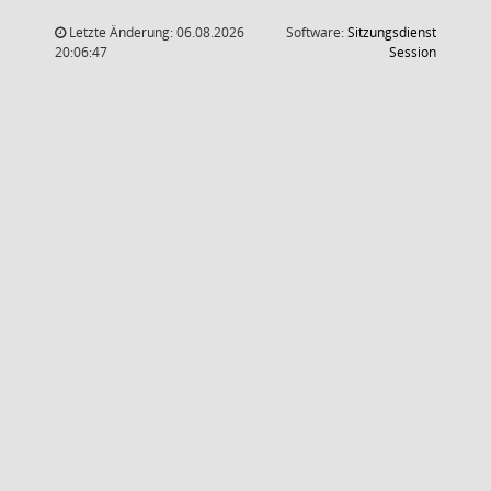
Letzte Änderung: 06.08.2026
Software:
Sitzungsdienst
(Wird in
20:06:47
Session