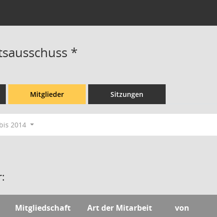
tsausschuss *
Mitglieder
Sitzungen
bis 2014
:
Mitgliedschaft
Art der Mitarbeit
von