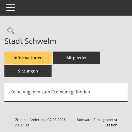
Toggle navigation
Rechercheauswahl
Stadt Schwelm
Informationen
Mitglieder
Sitzungen
Keine Angaben zum Gremium gefunden.
Letzte Änderung: 07.08.2026
Software:
Sitzungsdienst
(Wird in
20:07:08
Session